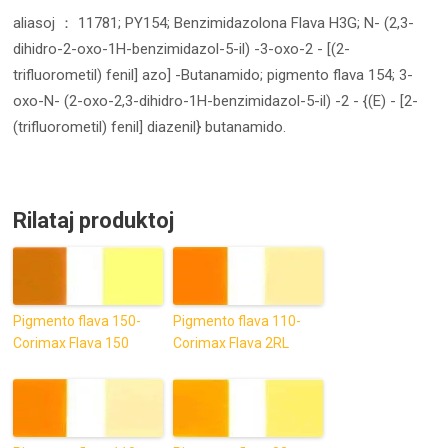
aliasoj ： 11781; PY154; Benzimidazolona Flava H3G; N- (2,3-
dihidro-2-oxo-1H-benzimidazol-5-il) -3-oxo-2 - [(2-
trifluorometil) fenil] azo] -Butanamido; pigmento flava 154; 3-
oxo-N- (2-oxo-2,3-dihidro-1H-benzimidazol-5-il) -2 - {(E) - [2-
(trifluorometil) fenil] diazenil} butanamido.
Rilataj produktoj
Pigmento flava 150-
Pigmento flava 110-
Corimax Flava 150
Corimax Flava 2RL