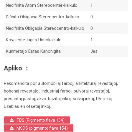
Nedifinita Atom Stereocenter-kalkulo
1
Difinita Obligacia Stereocentro-kalkulo
0
Nedifinita Obligacia Stereocentro-kalkulo
0
Kovalente-Ligita Unuokalkulo
1
Kunmetaĵo Estas Kanonigita
Jes
Apliko ：
Rekomendita por aŭtomobilaj farboj, arkitekturaj revestaĵoj,
bobenaj revestaĵoj, industriaj farboj, pulvoraj revestaĵoj,
presantaj pastoj, akvo-bazitaj inkoj, solvaj inkoj, UV-inkoj.
Uzeblas en ofsetaj inkoj.
TDS (Pigmento flava 154)
MSDS (pigmento flava 154)