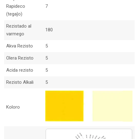
Rapideco
7
(tegaĵo)
Rezistado al
180
varmego
Akva Rezisto
5
Olera Rezisto
5
Acida rezisto
5
Rezisto Alkali
5
Koloro