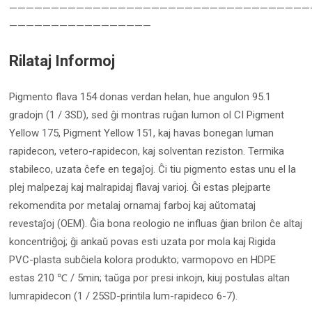
————————————————————————————————————
—————————————————
Rilataj Informoj
Pigmento flava 154 donas verdan helan, hue angulon 95.1
gradojn (1 / 3SD), sed ĝi montras ruĝan lumon ol CI Pigment
Yellow 175, Pigment Yellow 151, kaj havas bonegan luman
rapidecon, vetero-rapidecon, kaj solventan reziston. Termika
stabileco, uzata ĉefe en tegaĵoj. Ĉi tiu pigmento estas unu el la
plej malpezaj kaj malrapidaj flavaj varioj. Ĝi estas plejparte
rekomendita por metalaj ornamaj farboj kaj aŭtomataj
revestaĵoj (OEM). Ĝia bona reologio ne influas ĝian brilon ĉe altaj
koncentriĝoj; ĝi ankaŭ povas esti uzata por mola kaj Rigida
PVC-plasta subĉiela kolora produkto; varmopovo en HDPE
estas 210 ℃ / 5min; taŭga por presi inkojn, kiuj postulas altan
lumrapidecon (1 / 25SD-printila lum-rapideco 6-7).