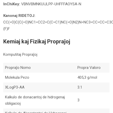
InChiKey:
VBNVBMNKUIJLPP-UHFFFAOYSA-N
Kanonaj RIDETOJ:
CC(=O)C(C(=O)NC1=CC2=C(C=C1)NC(=O)N2)N=NC3=CC=CC=C3C
(F)F
Kemiaj kaj Fizikaj Propraĵoj
Komputitaj Propraĵoj
Propraĵo Nomo
Propra Valoro
Molekula Pezo
405,3 g/mol
XLogP3-AA
3.1
Kalkulo de donacantoj de hidrogenaj
3
obligacioj