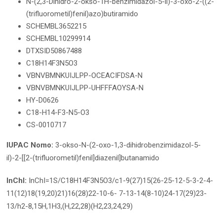
N-(2,3-Dihidro-2-okso-1H-benzimidazol-5-il)-3-oxo-2-((2-
(trifluorometil)fenil)azo)butiramido
SCHEMBL3652215
SCHEMBL10299914
DTXSID50867488
C18H14F3N5O3
VBNVBMNKUIJLPP-OCEACIFDSA-N
VBNVBMNKUIJLPP-UHFFFAOYSA-N
HY-D0626
C18-H14-F3-N5-O3
CS-0010717
IUPAC Nomo:
3-okso-N-(2-oxo-1,3-dihidrobenzimidazol-5-
il)-2-[[2-(trifluorometil)fenil]diazenil]butanamido
InChI:
InChI=1S/C18H14F3N5O3/c1-9(27)15(26-25-12-5-3-2-4-
11(12)18(19,20)21)16(28)22-10-6- 7-13-14(8-10)24-17(29)23-
13/h2-8,15H,1H3,(H,22,28)(H2,23,24,29)