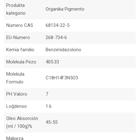
Produkta
Organika Pigmento
kategorio
Numero CAS
68134-22-5
EU-Numero
268-734-6
Kemia familio
Benzimidazolono
Molekula Pezo
405.33
Molekula
C18H14F3N5O3
Formulo
PH Valoro
7
Loĝdenso
1.6
Oleo Absorción
45-55
(ml / 100g)%
Malpeza