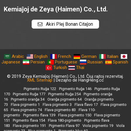
Kemiaĵoj de Zeya (Haimen) Co., Ltd.
Akiri Plej Bonan Citaĵon
Arabic
English
French
German
Italian
Japanese
Persian
Portuguese
Russian
Spanish
Turkish
Thai
© 2019 Zeya Kemiaĵoj (Haimen) Co., Ltd. Ĉiuj rajtoj rezervitaj.
XML Sitemap
| Dezajno de HangHeng.cc
Pigmento Ruĝa 122
Pigmento Ruĝa 146
Pigmento Ruĝa
170
Pigmento Ruĝa 177
Pigmento Ruĝa 254
Pigmento oranĝa
16
Pigmento oranĝa 34
Oranĝa pigmento 64
Oranĝa pigmento
73
Flava pigmento 1
Flava pigmento 3
Flava flavo 17
Flava pigmento
65
Flava pigmento 74
Flava pigmento 83
Flava 110-
pigmento
Pigmento flava 139
Flava pigmento 150
Flava pigmento
151
Pigmento flava 154
Flava 180-pigmento
Pigmento flava
183
Flava pigmento 191
Pigmento Flava 97
Viola pigmento 19
Viola
pigmento 23
Blua pigmento 1
Pigmento blua 60