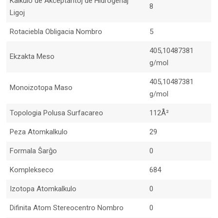
Kalkulo de Akceptantoj de Hidrogenaj
8
Ligoj
Rotaciebla Obligacia Nombro
5
405,10487381
Ekzakta Meso
g/mol
405,10487381
Monoizotopa Maso
g/mol
Topologia Polusa Surfacareo
112Å²
Peza Atomkalkulo
29
Formala Ŝarĝo
0
Komplekseco
684
Izotopa Atomkalkulo
0
Difinita Atom Stereocentro Nombro
0